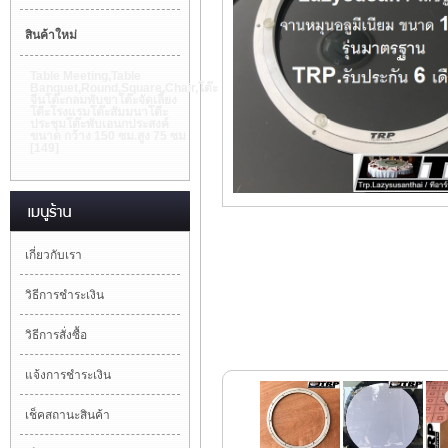
สินค้าใหม่
Table Meeting,Table
Banquet,Round,Square,Chair,โต๊ะ
จีนโต๊ะกลมพับขาโต๊ะจัดเลี้ยง
โตีะโรงแรมโต๊ะสัมมนาโตีะ
ประชุมโต๊ะพับเอนกประสงค์
ขนาด กว้าง 150 ซม.สูง 75 ซม
[149]
เกี่ยวกับเรา
วิธีการชำระเงิน
วิธีการสั่งซื้อ
แจ้งการชำระเงิน
เช็คสถานะสินค้า