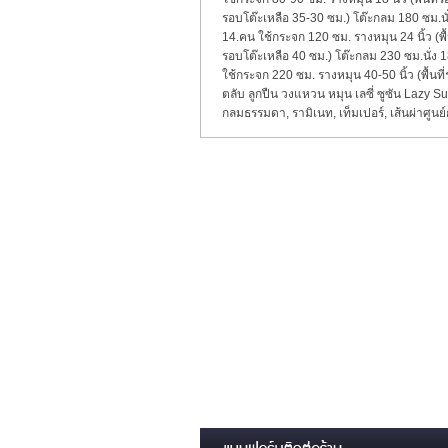
รอบโต๊ะเหลือ 35-30 ซม.) โต๊ะกลม 180 ซม.นั่
14.คน ใช้กระจก 120 ซม. รางหมุน 24 นิ้ว (พื้
รอบโต๊ะเหลือ 40 ซม.) โต๊ะกลม 230 ซม.นั่ง 1
ใช้กระจก 220 ซม. รางหมุน 40-50 นิ้ว (พื้นท
ตลับ ลูกปืน วงแหวน หมุน เลซี่ ซูซัน Lazy Su
กลมธรรมดา
,
รามิเนท
,
เท็มเปอร์
,
เส้นผ่าศูน