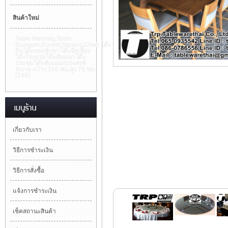
สินค้าใหม่
Table Meeting,Table
Banquet,Round,Square,Chair,โต๊ะ
จีนโต๊ะกลมพับขาโต๊ะจัดเลี้ยง
โตีะโรงแรมโต๊ะสัมมนาโตีะ
ประชุมโต๊ะพับเอนกประสงค์
ขนาด กว้าง 150 ซม.สูง 75 ซม
[149]
เกี่ยวกับเรา
วิธีการชำระเงิน
วิธีการสั่งซื้อ
แจ้งการชำระเงิน
เช็คสถานะสินค้า