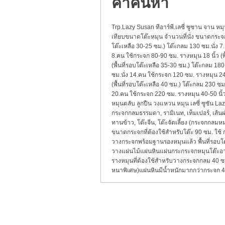
คำค้นหา
Trp.Lazy Susan ทีอาร์พี.เลซี่ ซูซาน จาน ห
เทียบขนาดโต๊ะหมุน จำนวนที่นั่ง ขนาดกระจก
โต๊ะเหลือ 30-25 ซม.) โต๊ะกลม 130 ซม.นั่ง 7.
8.คน ใช้กระจก 80-90 ซม. รางหมุน 18 นิ้ว (พ
(พื้นที่รอบโต๊ะเหลือ 35-30 ซม.) โต๊ะกลม 180
ซม.นั่ง 14.คน ใช้กระจก 120 ซม. รางหมุน 24 
(พื้นที่รอบโต๊ะเหลือ 40 ซม.) โต๊ะกลม 230 ซม
20.คน ใช้กระจก 220 ซม. รางหมุน 40-50 นิ้ว
หมุนตลับ ลูกปืน วงแหวน หมุน เลซี่ ซูซัน Laz
กระจกกลมธรรมดา
,
รามิเนท
,
เท็มเปอร์
,
เส้น
ทานข้าว
,
โต๊ะจีน
,
โต๊ะจัดเลี้ยง (กระจกกลมห
ขนาดกระจกที่ต้องใช้สำหรับโต๊ะ 90 ซม. ใช้ 
วางกระจกพร้อมฐานรองหมุนแล้ว พื้นที่รอบโต
วางแผ่นไม้แผ่นหินแผ่นกระกระจกหมุนโต๊ะอ
รางหมุนที่ต้องใช้สำหรับวางกระจกกลม 40 ซม. 
หนาพิเศษ)แผ่นหินมีน้ำหนักมากกว่ากระจก 4.