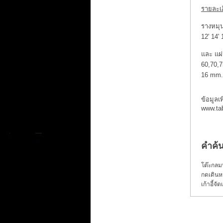
รายละเอ
รางหมุน
12' 14' 
และ แผ
60,70,
16 mm.
ข้อมูลเ
www.ta
คำค้
โต๊ะกลม
กดเดินหน
เก้าอี้จัดเ