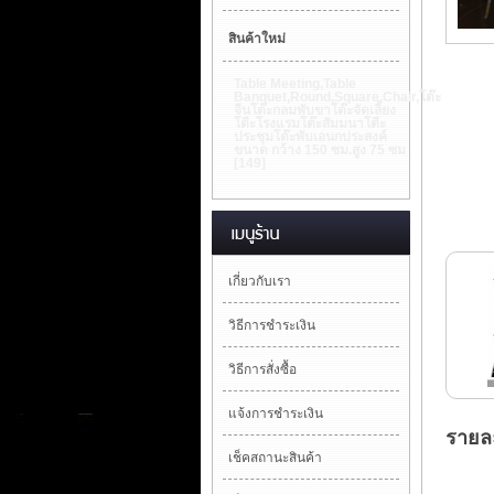
สินค้าใหม่
Table Meeting,Table
Banquet,Round,Square,Chair,โต๊ะ
จีนโต๊ะกลมพับขาโต๊ะจัดเลี้ยง
โตีะโรงแรมโต๊ะสัมมนาโตีะ
ประชุมโต๊ะพับเอนกประสงค์
ขนาด กว้าง 150 ซม.สูง 75 ซม
[149]
เกี่ยวกับเรา
วิธีการชำระเงิน
วิธีการสั่งซื้อ
แจ้งการชำระเงิน
รายละ
เช็คสถานะสินค้า