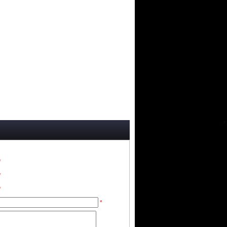
*
*
*
*