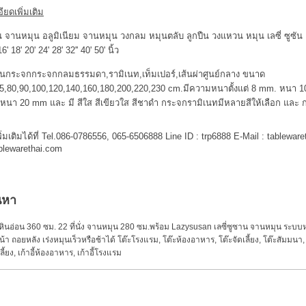
ียดเพิ่มเติม
 จานหมุน อลูมิเนียม จานหมุน วงกลม หมุนตลับ ลูกปืน วงแหวน หมุน เลซี่ ซูซัน
16' 18' 20' 24' 28' 32'' 40' 50' นิ้ว
่นกระจกกระจกกลมธรรมดา,รามิเนท,เท็มเปอร์,เส้นผ่าศูนย์กลาง ขนาด
75,80,90,100,120,140,160,180,200,220,230 cm.มีความหนาตั้งแต่ 8 mm. หน
หนา 20 mm และ มี สีใส สีเขียวใส สีชาดำ กระจกรามิเนทมีหลายสีให้เลือก แล
พิ่มเติมได้ที่ Tel.086-0786556, 065-6506888 Line ID : trp6888 E-Mail :
tablewar
blewarethai.com
นหา
หินอ่อน 360 ซม. 22 ที่นั่ง จานหมุน 280 ซม.พร้อม Lazysusan เลซี่ซูซาน จานหมุน ระบ
้า ถอยหลัง เร่งหมุนเร็วหรือช้าได้ โต๊ะโรงแรม
,
โต๊ะห้องอาหาร
,
โต๊ะจัดเลี้ยง
,
โต๊ะสัมมนา
ลี้ยง
,
เก้าอี้ห้องอาหาร
,
เก้าอี้โรงแรม